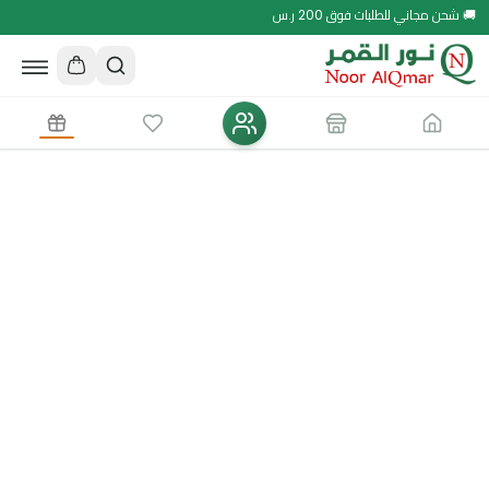
🚚 شحن مجاني للطلبات فوق 200 ر.س