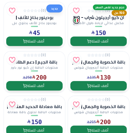
حجم جديد نفس السعر
جديد
)
0
(
)
0
(
150 مل
ان كيو أرجيتون شراب - NQ
بودينور بخاخ للأنف |
Argitone syrup
بوديسونيد لتخفيف أعراض
مكمل غذائي لزيادة طول الأطفال
بودينور بخاخ للأنف يحتوي على
حساسية الأنف واحتقان الأنف
ودعم النمو الصحي وتق...
بوديسونيد، ويساعد على...
45
150
أضف للسلة
أضف للسلة
)
0
(
)
0
(
باقة الخصوبة والجمال | دعم
باقة الجيم | دعم الطاقة،
الصحة الإنجابية ونضارة
التركيز والأداء الرياضي قبل
محتويات الباقة أرجيرويال شوتس
محتويات الباقة إن كيو نور باور
البشرة من الداخل 3x2
وأثناء وبعد التمرين
(ARGIROYAL SHOTS) جل...
شوتس (NQ NOOR POWER...
200
130
250
135
أضف للسلة
أضف للسلة
)
0
(
)
0
(
باقة الخصوبة والجمال | دعم
باقة معادلة الحديد المثالية |
الصحة الإنجابية ونضارة
مكملات غذائية لدعم
محتويات الباقة أرجيرويال شوتس
محتويات الباقة تحتوي باقة معادلة
البشرة من الداخل
امتصاص الحديد
(ARGIROYAL SHOTS) جل...
الحديد المثالية ع...
150
200
والهيموجلوبين والطاقة
215
أضف للسلة
أضف للسلة