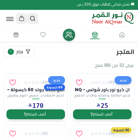
🚚 شحن مجاني للطلبات فوق 200 ر.س
المتجر
فلتر
!
عرض 32 من 186 منتج
جديد
جديد
)
0
(
)
0
(
60 كبسولة
ان كيو نور باور شوتس - NQ
اشواجنده جولد 60 كبسولة -
Ashwagnda Gold
Noor Power Shots
لدعم الطاقة والتركيز والأداء الذهني
لدعم الاسترخاء، تحسين النوم وتقليل
والبدني
التوتر
170
25
أضف للسلة
أضف للسلة
30 كبسولة
)
0
(
)
0
(