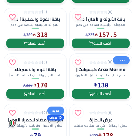
)
0
(
)
0
(
باقة الأنوثة والأمان | دعم
باقة القوة والصلابة | دعم
التوازن الهرموني، ترطيب
الانتصاب، الخصوبة، القدرة
الفوائد الرئيسية تساعد على دعم
الفوائد الرئيسية يساعد على دعم
المهبل، صحة المرأة،
الجنسية، والطاقة للرجال
التوازن الهرموني لد...
الانتصاب وتحسين الأ...
318
157.5
والمساعدة على منع الحمل
380
225
غير الهرموني
أضف للسلة
أضف للسلة
جديد
)
0
(
)
0
(
Arax Marine كبسولات |
باقة النوم والاسترخاء
دعم الكبد الدهني وتحسين
المتكاملة
لدعم تنظيف الكبد، تقليل الدهون،
باقة النوم والاسترخاء المتكاملة |
التمثيل الغذائي
وتحسين كفاءة التمث...
دعم النوم العميق...
170
130
220
أضف للسلة
أضف للسلة
جديد
)
0
(
)
0
(
10 عبوات
عرض الاجازة
أفوميل مضاد لاحمرار العين |
لعلاج الاحمرار وترطيب
عرض الإجازة | كل ما يحتاجه طفلك
لعلاج الاحمرار وترطيب وتهدئة العين
وتهدئة العين المتهيجة
للنمو والتركيز وال...
المتهيجة
79
178
255