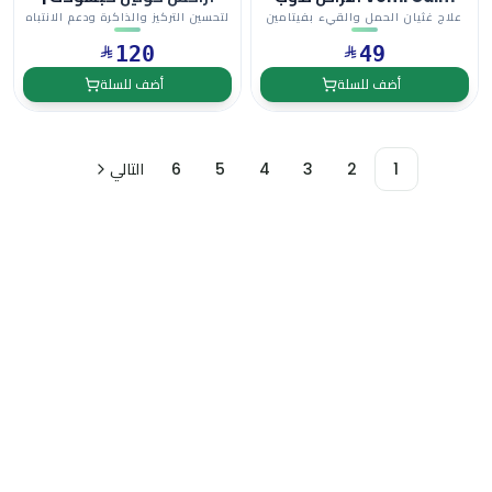
بالفم
ARAXCHOLINE
علاج غثيان الحمل والقيء بفيتامين
لتحسين التركيز والذاكرة ودعم الانتباه
B6 سريع الامتصاص
وصحة الدماغ
120
49
أضف للسلة
أضف للسلة
1
2
3
4
5
6
التالي