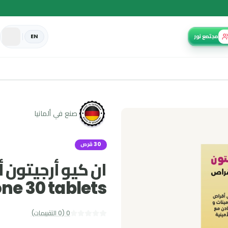
EN
صنع في ألمانيا
30 قرص
itone 30 tablets