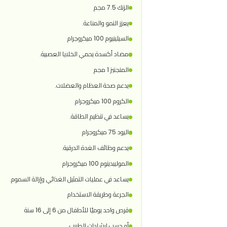
B7 (Biotin): 300 mcg
B9 (Folic acid): 500 mcg
B12: 15 mcg
تدعم الأعصاب، الطاقة، والتركيز الذهني.
المعادن
الحديد 5 مجم
يساعد في علاج الأنيميا وتحسين التركيز.
الزنك 7.5 مجم
يعزز النمو والمناعة.
السيلينيوم 100 ميكروجرام
مضاد أكسدة يحمي الخلايا العصبية.
المنجنيز 1 مجم
يدعم صحة العظام والعضلات.