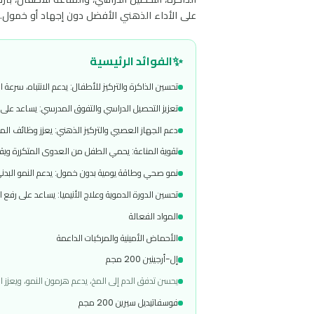
)
التقييمات
(
0
التفاصيل
الوصف
إ
ن كيو أرجيتون أقراص | مكمل غذائي لزيادة التركيز والذاكرة و
الذاكرة، التحصيل الدراسي، والمناعة للأطفال، بتركيبة مدروسة م
على الأداء الذهني الأفضل دون إجهاد أو خمول.
✨
الفوائد الرئيسية
تحسين الذاكرة والتركيز للأطفال: يدعم الانتباه، سرعة الاستيعاب، وتقوية
تعزيز التحصيل الدراسي والتفوق المدرسي: يساعد على تقليل التشتت الذهن
دعم الجهاز العصبي والتركيز الذهني: يعزز وظائف المخ ويقلل الإرهاق الذ
تقوية المناعة: يحمي الطفل من العدوى المتكررة ويقلل الغياب عن المد
نمو صحي وطاقة يومية بدون خمول: يدعم النمو البدني، صحة العظام، و
تحسين الدورة الدموية وعلاج الأنيميا: يساعد على رفع الهيموجلوبين وت
المواد الفعالة