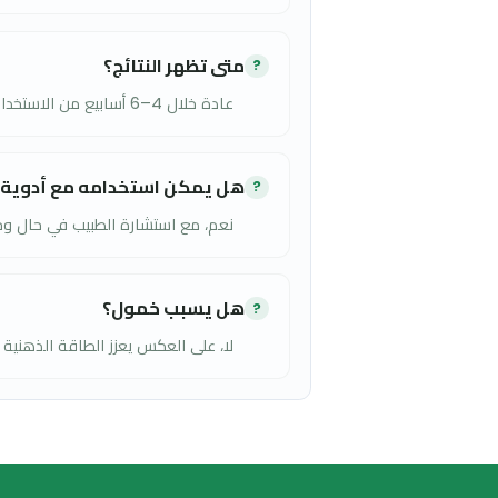
❄️
التخزين
يُحفظ في مكان جاف وبارد بعيدًا عن الحرارة وأشعة الشمس ومتناول ال
❓
الأسئلة الشائعة
هل إن كيو أرجيتون آمن للأطفال؟
?
نعم، مكمل غذائي آمن ومعتمد من هيئة الغذاء وال
متى تظهر النتائج؟
?