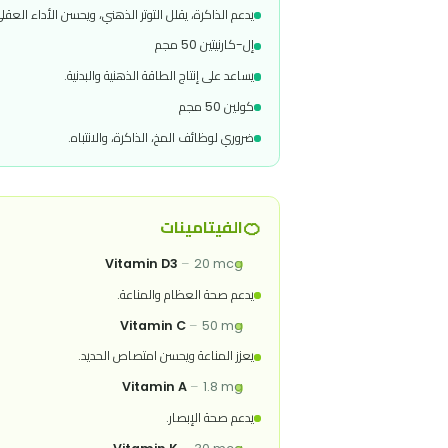
الأحماض الأمينية والمركبات الداعمة
إل-أرجينين 200 مجم
يحسن تدفق الدم إلى المخ، يدعم هرمون النمو، ويعزز التركيز والطاقة الذهن
فوسفاتيديل سيرين 200 مجم
يدعم الذاكرة، يقلل التوتر الذهني، ويحسن الأداء العقلي.
إل-كارنيتين 50 مجم
يساعد على إنتاج الطاقة الذهنية والبدنية.
كولين 50 مجم
ضروري لوظائف المخ، الذاكرة، والانتباه.
🍊
الفيتامينات
Vitamin D3
–
20 mcg