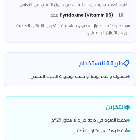
النوم العميق، وحماية الخلايا العصبية دون التسبب في النعاس.
1.3 مجم
–
Pyridoxine (Vitamin B6)
يدعم وظائف الجهاز العصبي، يساهم في تكوين النواقل العصبية،
ويعزز التوازن الهرموني.
📋
طريقة الاستخدام
كبسولة واحدة يوميًا أو حسب توجيهات الطبيب المختص.
❄️
التخزين
تُحفظ العبوة في درجة حرارة لا تتجاوز 25°م
تُحفظ بعيدًا عن متناول الأطفال