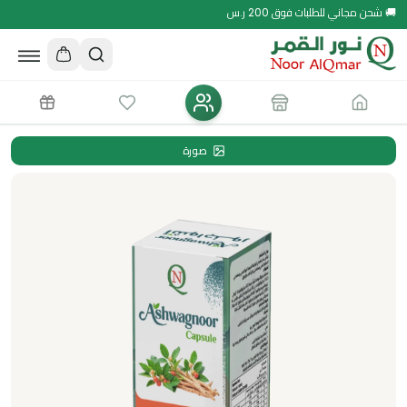
🚚 شحن مجاني للطلبات فوق 200 ر.س
صورة