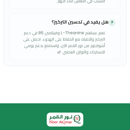
التسبب في النعاس أثناء النهار.
هل يفيد في تحسين التركيز؟
?
نعم، يساهم L-Theanine وفيتامين B6 في دعم
التركيز والانتباه مع الحفاظ على الهدوء. احصل على
أشواجنور من نور القمر الآن، واستمتع بدعم يومي
للاسترخاء والتوازن العصبي 🌿