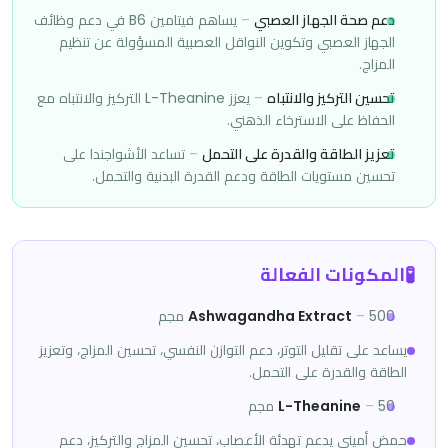
دعم صحة الجهاز العصبي
–
يساهم فيتامين B6 في دعم وظائف
الجهاز العصبي وتكوين النواقل العصبية المسؤولة عن تنظيم
المزاج.
تحسين التركيز والانتباه
–
يعزز L-Theanine التركيز والانتباه مع
الحفاظ على الاسترخاء الذهني.
تعزيز الطاقة والقدرة على التحمل
–
تساعد الأشواجندا على
تحسين مستويات الطاقة ودعم القدرة البدنية والتحمل.
🧪
المكونات الفعالة
500 مجم
–
Ashwagandha Extract
يساعد على تقليل التوتر، دعم التوازن النفسي، تحسين المزاج، وتعزيز
الطاقة والقدرة على التحمل.
50 مجم
–
L-Theanine
حمض أميني يدعم تهدئة الأعصاب، تحسين المزاج والتركيز، دعم