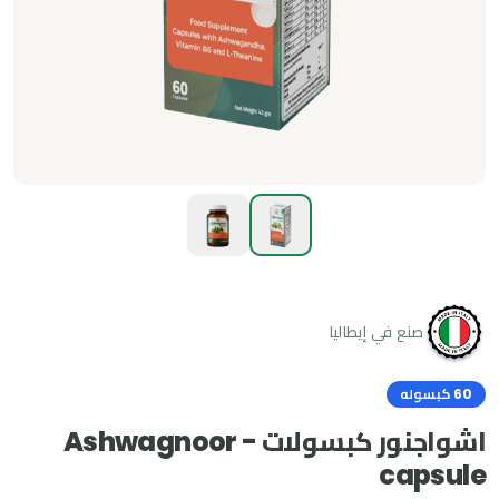
صنع في إيطاليا
60 كبسوله
اشواجنور كبسولات - Ashwagnoor
capsule