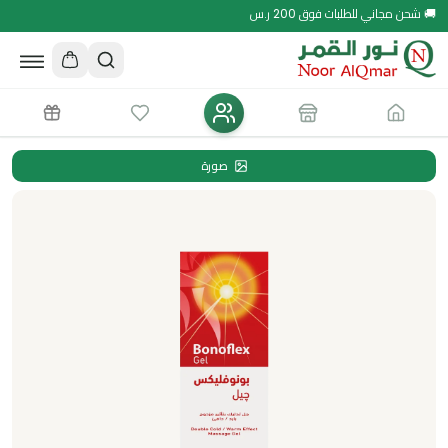
🚚 شحن مجاني للطلبات فوق 200 ر.س
صورة