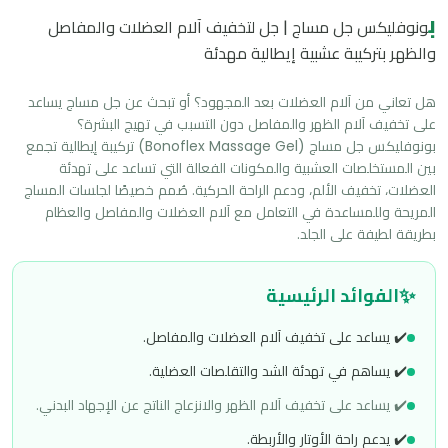
ب
ونوفليكس جل مساج | جل لتخفيف آلام العضلات والمفاصل
والظهر بتركيبة عشبية إيطالية مهدئة
هل تعاني من آلام العضلات بعد المجهود؟ أو تبحث عن جل مساج يساعد 
بونوفليكس جل مساج (Bonoflex Massage Gel) تركيبة إيطالية تجمع 
بين المستخلصات العشبية والمكونات الفعالة التي تساعد على تهدئة 
العضلات، تخفيف الألم، ودعم الراحة الحركية. صُمم خصيصًا لجلسات المساج 
المريحة وللمساعدة في التعامل مع آلام العضلات والمفاصل والعظام 
بطريقة لطيفة على الجلد.
✨
الفوائد الرئيسية
✔️ يساعد على تخفيف آلام العضلات والمفاصل.
✔️ يساهم في تهدئة الشد والتقلصات العضلية.
✔️ يساعد على تخفيف آلام الظهر والانزعاج الناتج عن الإجهاد البدني.
✔️ يدعم راحة الأوتار والأربطة.