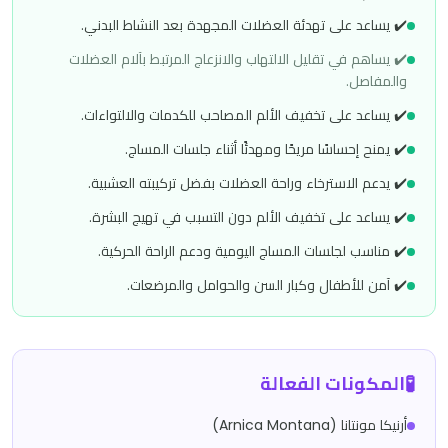
✔️ يساعد على تهدئة العضلات المجهدة بعد النشاط البدني.
✔️ يساهم في تقليل الالتهاب والانزعاج المرتبط بآلام العضلات
والمفاصل.
✔️ يساعد على تخفيف الألم المصاحب للكدمات والالتواءات.
✔️ يمنح إحساسًا مريحًا ومهدئًا أثناء جلسات المساج.
✔️ يدعم الاسترخاء وراحة العضلات بفضل تركيبته العشبية.
✔️ يساعد على تخفيف الألم دون التسبب في تهيج البشرة.
✔️ مناسب لجلسات المساج اليومية ودعم الراحة الحركية.
✔️ آمن للأطفال وكبار السن والحوامل والمرضعات.
🧪
المكونات الفعالة
أرنيكا مونتانا (Arnica Montana)