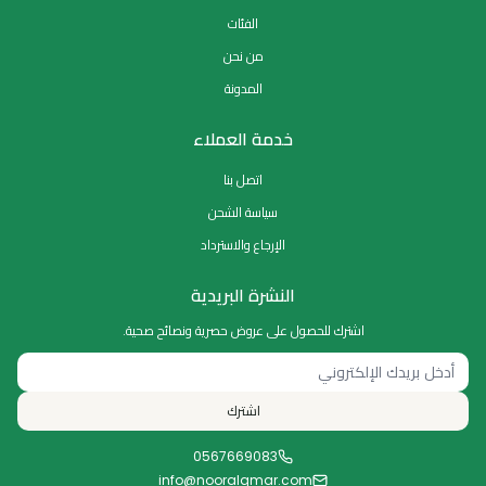
الفئات
من نحن
المدونة
خدمة العملاء
اتصل بنا
سياسة الشحن
الإرجاع والاسترداد
النشرة البريدية
اشترك للحصول على عروض حصرية ونصائح صحية.
اشترك
0567669083
info@nooralqmar.com