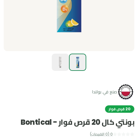
صنع في بولندا
20 قرص فوار
بونتي كال 20 قرص فوار - Bontical
0
(
0
التقييمات
)