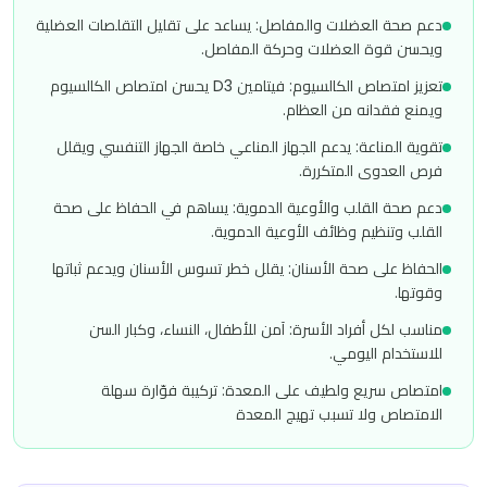
دعم صحة العضلات والمفاصل: يساعد على تقليل التقلصات العضلية
ويحسن قوة العضلات وحركة المفاصل.
تعزيز امتصاص الكالسيوم: فيتامين D3 يحسن امتصاص الكالسيوم
ويمنع فقدانه من العظام.
تقوية المناعة: يدعم الجهاز المناعي خاصة الجهاز التنفسي ويقلل
فرص العدوى المتكررة.
دعم صحة القلب والأوعية الدموية: يساهم في الحفاظ على صحة
القلب وتنظيم وظائف الأوعية الدموية.
الحفاظ على صحة الأسنان: يقلل خطر تسوس الأسنان ويدعم ثباتها
وقوتها.
مناسب لكل أفراد الأسرة: آمن للأطفال، النساء، وكبار السن
للاستخدام اليومي.
امتصاص سريع ولطيف على المعدة: تركيبة فوّارة سهلة
الامتصاص ولا تسبب تهيج المعدة