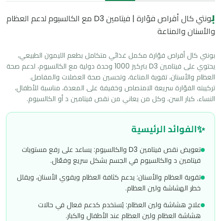
ب
ونتي كال أقراص فوّارة | فيتامين D3 مع الكالسيوم لدعم العظام
والأسنان والمناعة
بونتي كال أقراص فوّارة مكمل غذائي متكامل بطعم الليمون الطبيعي، 
يحتوي على فيتامين D3 بتركيز 1000 وحدة دولية مع الكالسيوم، لدعم صحة 
تركيبته الفوّارة سريعة الامتصاص وخفيفة على المعدة، مناسبة للأطفال، 
النساء، كبار السن، وكل من يعاني من نقص فيتامين د أو الكالسيوم.
✨
الفوائد الرئيسية
تعويض نقص فيتامين D3 والكالسيوم: يساعد على رفع مستويات
فيتامين د والكالسيوم في الجسم بشكل سريع وفعّال.
تقوية العظام والأسنان: يدعم كثافة العظام ويقوي الأسنان، ويقلل
خطر الهشاشة ولين العظام.
علاج هشاشة ولين العظام: يُستخدم كدعم فعال في حالات
هشاشة العظام ولين العظام عند الأطفال والكبار.