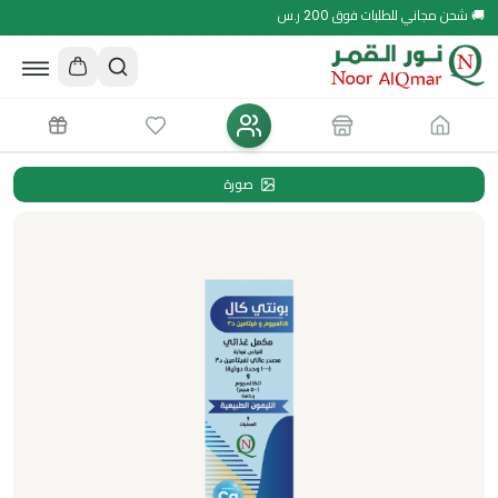
🚚 شحن مجاني للطلبات فوق 200 ر.س
صورة