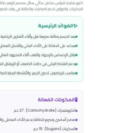
)
التقييمات
(
0
التفاصيل
الوصف
C
ARBO HYDRA SHOTS | كاربو هيدرا شوتس مصدر سريع للطاقة ورفع الأداء الرياضي
السكريات، والبروتين لدعم العضلات والطاقة في وقت قصير.
✨
الفوائد الرئيسية
يمد الجسم بطاقة سريعة قبل وأثناء التمارين الرياضية
يساعد على الحفاظ على الأداء البدني والتحمل العضلي
يقلل الإحساس بالإجهاد والتعب أثناء المجهود العالي
يدعم النشاط البدني في حالات الضعف أو الإرهاق العام
مناسب للرياضيين، لاعبي الجيم، والأنشطة البدنية المكثفة