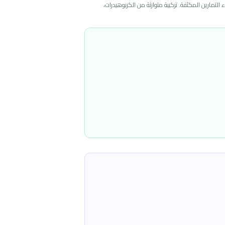
كاربو هايدرا شوتس مكمل غذائي سائل مصمم لتوفير طاقة فورية وسريعة الامتصاص، يساعد على رفع الأداء البدني، زيادة التحمل، ومقاومة الإجهاد أثناء التمارين المكثفة. تركيبة متوازنة من الكربوهيدرات، 