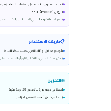
🧪
المكونات الفعالة
الكربوهيدرات (Carbohydrate): 27 جم
مصدر أساسي وسريع للطاقة يدعم الأداء العضلي والتحمل
السكريات (Sugars): 15 جم
تمنح طاقة فورية وتساعد على استعادة النشاط بسرعة
البروتين (Protein): 4 جم
يدعم العضلات ويساعد في الحفاظ على الكتلة العضلية أثناء المجهود
📋
طريقة الاستخدام
شوت واحد قبل أو أثناء التمرين حسب شدة النشاط
يمكن استخدامه في حالات الإرهاق أو الضعف العام كمصدر طاقة سري