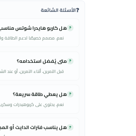
❄️
التخزين
يُحفظ في درجة حرارة لا تزيد عن 25 درجة مئوية
يُحفظ بعيدًا عن أشعة الشمس المباشرة
❓
الأسئلة الشائعة
هل كاربو هايدرا شوتس مناسب للرياضيين؟
?
نعم، مصمم خصيصًا لدعم الطاقة والتحمل أثناء التم
متى يُفضل استخدامه؟
?