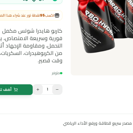
مسجل في الهيئة العامة للغذاء والدواء
اكسب
95
نقطة نور عند شراء هذا المنتج
كاربو هايدرا شوتس مكمل غذائي 
فورية وسريعة الامتصاص، يساعد على
التحمل، ومقاومة الإجهاد أثناء التم
من الكربوهيدرات، السكريات، والبر
وقت قصير.
متوفر
1
أضف للسلة