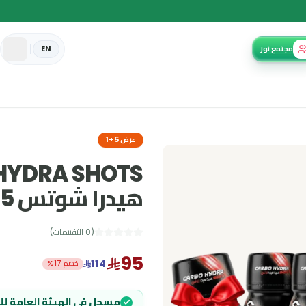
EN
عرض 5+1
هيدرا شوتس 5+1
(
0
التقييمات
)
95
114
خصم 17%