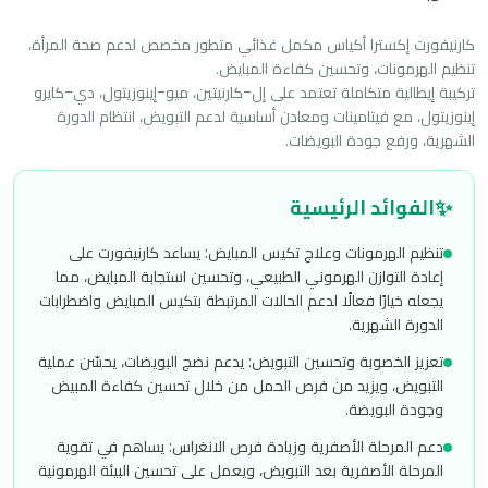
كارنيفورت إكسترا أكياس مكمل غذائي متطور مخصص لدعم صحة المرأة، 
تركيبة إيطالية متكاملة تعتمد على إل-كارنيتين، ميو-إينوزيتول، دي-كايرو 
إينوزيتول، مع فيتامينات ومعادن أساسية لدعم التبويض، انتظام الدورة 
الشهرية، ورفع جودة البويضات.
✨
الفوائد الرئيسية
تنظيم الهرمونات وعلاج تكيس المبايض: يساعد كارنيفورت على
إعادة التوازن الهرموني الطبيعي، وتحسين استجابة المبايض، مما
يجعله خيارًا فعالًا لدعم الحالات المرتبطة بتكيس المبايض واضطرابات
الدورة الشهرية.
تعزيز الخصوبة وتحسين التبويض: يدعم نضج البويضات، يحسّن عملية
التبويض، ويزيد من فرص الحمل من خلال تحسين كفاءة المبيض
وجودة البويضة.
دعم المرحلة الأصفرية وزيادة فرص الانغراس: يساهم في تقوية
المرحلة الأصفرية بعد التبويض، ويعمل على تحسين البيئة الهرمونية