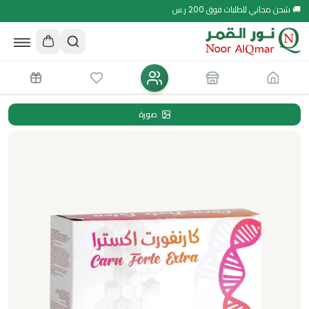
🚚 شحن مجاني للطلبات فوق 200 ر.س
صورة