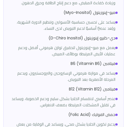
وزيادة كفاءة المبايض، مع دعم إنتاج الطاقة وحرق الدهون.
ميو-إينوزيتول (Myo-Inositol)
يساعد على تحسين حساسية الأنسولين وتنظيم الدورة الشهرية،
ويُعد عنصرًا أساسيًا لدعم التبويض لدى النساء.
دي-كايرو إينوزيتول (D-Chiro Inositol)
يعمل مع ميو-إينوزيتول لتحقيق توازن هرموني أفضل ودعم
عمليات الأيض المرتبطة بوظائف المبيض.
فيتامين B6 (Vitamin B6)
يساعد في موازنة هرموني الإستروجين والبروجستيرون، ويدعم
المرحلة الأصفرية بعد التبويض.
فيتامين B12 (Vitamin B12)
عنصر أساسي لانقسام الخلايا بشكل سليم ودعم الخصوبة، ويساعد
في تقليل المشكلات المرتبطة بضعف الانغراس.
حمض الفوليك (Folic Acid)
يدعم تكوين الخلايا بشكل صحي، ويساعد في الوقاية من بعض