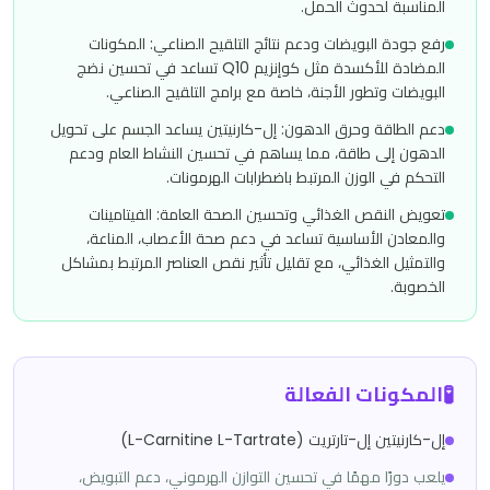
المناسبة لحدوث الحمل.
رفع جودة البويضات ودعم نتائج التلقيح الصناعي: المكونات
المضادة للأكسدة مثل كوإنزيم Q10 تساعد في تحسين نضج
البويضات وتطور الأجنة، خاصة مع برامج التلقيح الصناعي.
دعم الطاقة وحرق الدهون: إل-كارنيتين يساعد الجسم على تحويل
الدهون إلى طاقة، مما يساهم في تحسين النشاط العام ودعم
التحكم في الوزن المرتبط باضطرابات الهرمونات.
تعويض النقص الغذائي وتحسين الصحة العامة: الفيتامينات
والمعادن الأساسية تساعد في دعم صحة الأعصاب، المناعة،
والتمثيل الغذائي، مع تقليل تأثير نقص العناصر المرتبط بمشاكل
الخصوبة.
🧪
المكونات الفعالة
إل-كارنيتين إل-تارتريت (L-Carnitine L-Tartrate)
يلعب دورًا مهمًا في تحسين التوازن الهرموني، دعم التبويض،