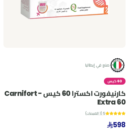
صنع في إيطاليا
60 كيس
كارنيفورت اكسترا 60 كيس - Carnifort
Extra 60
5
(
1
التقييمات
)
598