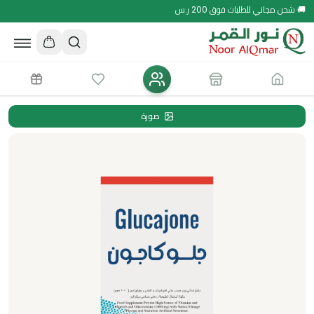
🚚 شحن مجاني للطلبات فوق 200 ر.س
صورة