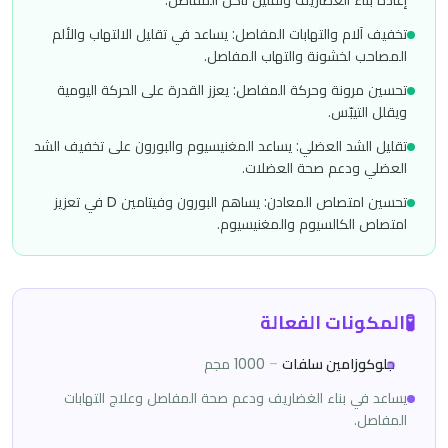
إعادة بناء الغضاريف وتقليل تآكل المفاصل.
تخفيف آلام والتهابات المفاصل: يساعد في تقليل الالتهاب والألم
المصاحب لخشونة والتهاب المفاصل.
تحسين مرونة وحركة المفاصل: يعزز القدرة على الحركة اليومية
ويقلل التيبّس.
تقليل الشد العضلي: يساعد المغنيسيوم والبورون على تخفيف الشد
العضلي ودعم صحة العضلات.
تحسين امتصاص المعادن: يساهم البورون وفيتامين D في تعزيز
امتصاص الكالسيوم والمغنيسيوم.
🧪
المكونات الفعالة
جلوكوزامين سلفات
–
1000 مجم
يساعد في بناء الغضاريف ودعم صحة المفاصل وعلاج التهابات
المفاصل.