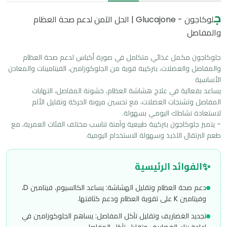
ج
لوكاجون - Glucajone | الحل الآمن لدعم صحة العظام
والمفاصل
جلوكاجون مكمل غذائي متكامل في صورة أكياس لدعم صحة العظام 
والمفاصل والعضلات، بتركيبة قوية من الجلوكوزامين، الفيتامينات والمعادن 
يساعد بفعالية في علاج هشاشة العظام، خشونة المفاصل، التهابات 
المفاصل وتشنجات العضلات، مع تحسين مرونة الحركة وتقليل الألم 
- يتميز جلوكاجون بتركيبة طبيعية وآمنة تناسب مختلف الفئات العمرية، مع 
طعم البرتقال اللذيذ وسهولة الاستخدام اليومية.
✨
الفوائد الرئيسية
دعم صحة العظام وتقليل الهشاشة: يساعد الكالسيوم، فيتامين D،
وفيتامين K على تقوية العظام ودعم كثافتها.
تجديد الغضاريف وتقليل تآكل المفاصل: يساهم الجلوكوزامين في