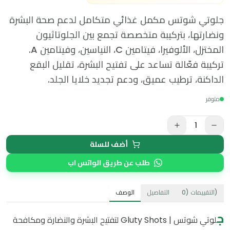
جلوتي شوتس مكمل غذائي متكامل لدعم صحة البشرة
ونضارتها، بتركيبة متخصصة تجمع بين الجلوتاثيون
المختزل، الألوفيرا، فيتامين C، النياسين، وفيتامين A.
تركيبة فعّالة تساعد على تفتيح البشرة، تقليل البقع
الداكنة، ترطيب عميق، ودعم تجديد خلايا الجلد.
متوفر
1
أضف للسلة
طلب عن طريق الواتس اب
)
التقييمات
(
0
التفاصيل
الوصف
ج
لوتي شوتس | Gluty Shots لتفتيح البشرة والنضارة ومكافحة