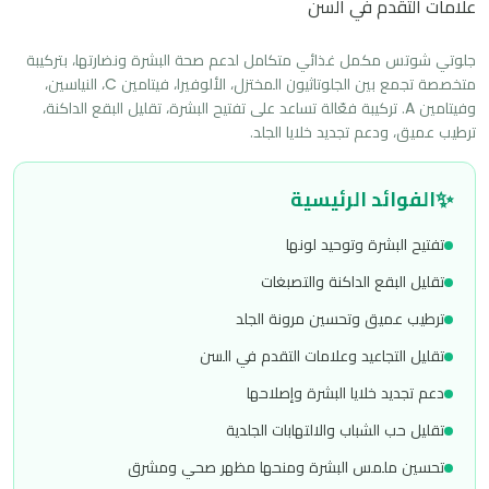
علامات التقدم في السن
جلوتي شوتس مكمل غذائي متكامل لدعم صحة البشرة ونضارتها، بتركيبة 
متخصصة تجمع بين الجلوتاثيون المختزل، الألوفيرا، فيتامين C، النياسين، 
وفيتامين A. تركيبة فعّالة تساعد على تفتيح البشرة، تقليل البقع الداكنة، 
ترطيب عميق، ودعم تجديد خلايا الجلد.
✨
الفوائد الرئيسية
تفتيح البشرة وتوحيد لونها
تقليل البقع الداكنة والتصبغات
ترطيب عميق وتحسين مرونة الجلد
تقليل التجاعيد وعلامات التقدم في السن
دعم تجديد خلايا البشرة وإصلاحها
تقليل حب الشباب والالتهابات الجلدية
تحسين ملمس البشرة ومنحها مظهر صحي ومشرق