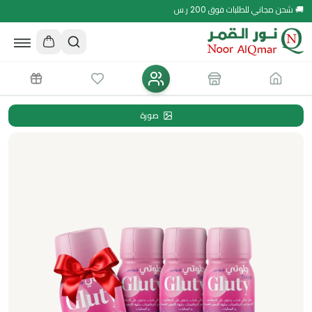
🚚 شحن مجاني للطلبات فوق 200 ر.س
صورة