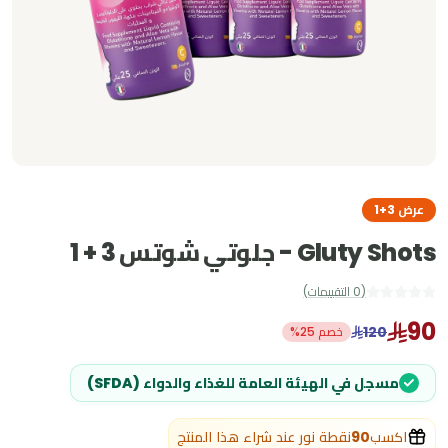
عرض 3+1
Gluty Shots - جلوتي شوتس 3 + 1
(
0
التقييمات
)
90
120
خصم 25%
مسجل في الهيئة العامة للغذاء والدواء (SFDA)
اكسب
90
نقطة نور عند شراء هذا المنتج