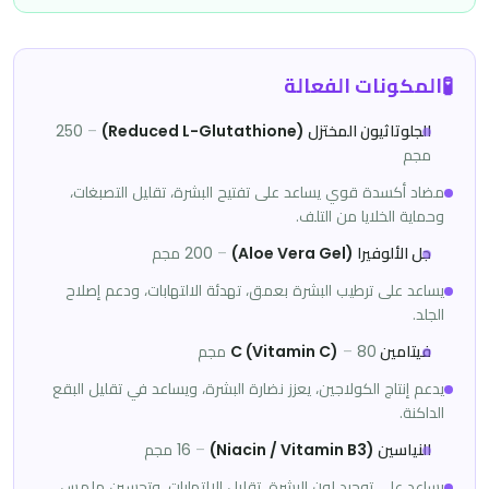
🧪
المكونات الفعالة
الجلوتاثيون المختزل (Reduced L-Glutathione)
–
250
مجم
مضاد أكسدة قوي يساعد على تفتيح البشرة، تقليل التصبغات،
وحماية الخلايا من التلف.
جل الألوفيرا (Aloe Vera Gel)
–
200 مجم
يساعد على ترطيب البشرة بعمق، تهدئة الالتهابات، ودعم إصلاح
الجلد.
فيتامين C (Vitamin C)
80 مجم
–
يدعم إنتاج الكولاجين، يعزز نضارة البشرة، ويساعد في تقليل البقع
الداكنة.
النياسين (Niacin / Vitamin B3)
–
16 مجم
يساعد على توحيد لون البشرة، تقليل الالتهابات، وتحسين ملمس