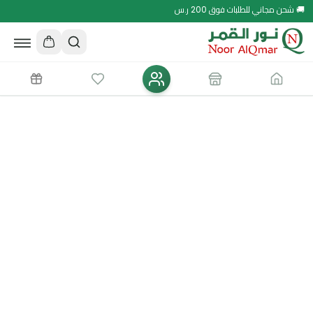
🚚 شحن مجاني للطلبات فوق 200 ر.س