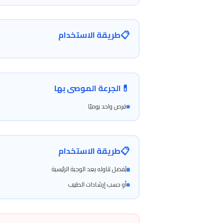
يدعم إنتاج الكولاجين.
الكروميوم
–
100 ميكروجرام
يساعد على تنظيم الأيض والاستفادة من العناصر الغذائية.
اليود
–
100 ميكروجرام
يدعم وظائف الغدة الدرقية المرتبطة بصحة الشعر.
السيلينيوم
–
50 ميكروجرام
مضاد أكسدة قوي، يدعم صحة الشعر ويؤخر ظهور الشيب.
📋
طريقة الاستخدام
💊
الجرعة الموصى بها