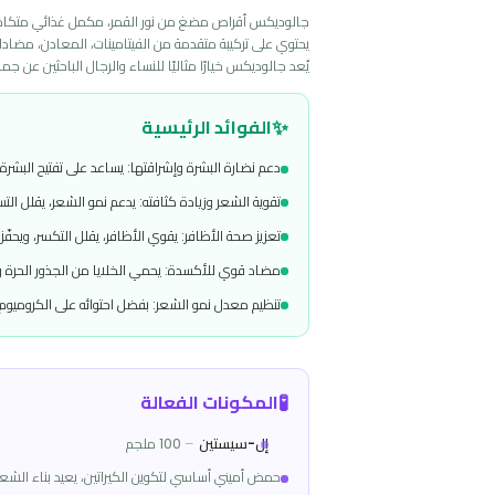
)
التقييمات
(
0
التفاصيل
الوصف
ج
الوديكس Jalowdex أقراص مضغ | مكمل غذائي للعناية بالشعر والبشرة والأظافر
يُعد جالوديكس خيارًا مثاليًا للنساء والرجال الباحثين عن جمال صحي متوازن بدون 
✨
الفوائد الرئيسية
دعم نضارة البشرة وإشراقتها: يساعد على تفتيح البشرة، تقليل التصبغات،
تقوية الشعر وزيادة كثافته: يدعم نمو الشعر، يقلل التساقط، ويُحسن ا
تعزيز صحة الأظافر: يقوي الأظافر، يقلل التكسر، ويحفّز نموها بشكل صح
مضاد قوي للأكسدة: يحمي الخلايا من الجذور الحرة ويؤخر علامات الشيخ
تنظيم معدل نمو الشعر: بفضل احتوائه على الكروميوم والسيلينيوم، يساع