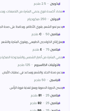
🧪
المكونات الفعالة
إل-سيستين
–
100 ملجم
حمض أميني أساسي لتكوين الكيراتين، يعيد بناء الشعر، يزيد اللمعان، ويح
ليكوبين
–
2.5 ملجم
مضاد أكسدة قوي يحمي البشرة من التصبغات، ويحسن تدفق الدم لفروة
البيوتين
–
250 ميكروجرام
يدعم نمو الشعر، يقوي الأظافر، ويحافظ على صحة الجلد.
فيتامين C
50 ملجم
–
يعزز إنتاج الكولاجين الطبيعي ويقوي البشرة والشعر.
فيتامين E
75 ملجم
–
يحمي البشرة من أضرار الشمس والشيخوخة المبكرة ويدعم صحة الشعر.
بانتوثينات الكالسيوم
–
125 ملجم