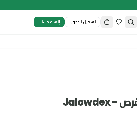
إنشاء حساب
تسجيل الدخول
جالوديكس 30 قرص - Jalowdex