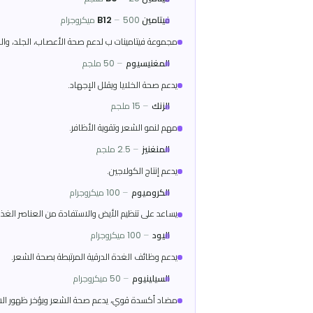
يدعم صحة الجلد والشعر ويساعد في عمليات الأيض.
النياسين
–
50 ملجم
يحسن الدورة الدموية ويعزز تغذية فروة الرأس.
فيتامين B1
25 ملجم
–
فيتامين B2
25 ملجم
–
فيتامين B6
25 ملجم
–
فيتامين B12
500 ميكروجرام
–
مجموعة فيتامينات ب لدعم صحة الأعصاب، الجلد، والشعر.
المغنيسيوم
–
50 ملجم
يدعم صحة الخلايا ويقلل الإجهاد.
الزنك
–
15 ملجم
مهم لنمو الشعر وتقوية الأظافر.
المنغنيز
–
2.5 ملجم