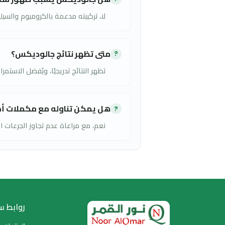
❄️
التخزين
يُحفظ في مكان جاف وبارد
بعيدًا عن أشعة الشمس
وبعيدًا عن متناول الأطفال
❓
الأسئلة الشائعة
هل جالوديكس يسبب ظهور شعر زائد؟
?
لا، تركيبته مدعمة بالكروميوم والسيلينيوم لتنظيم ا