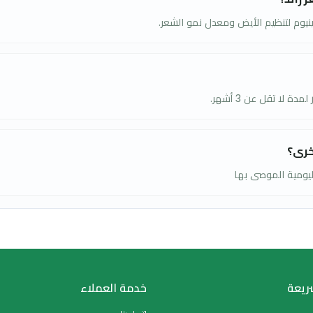
لأيض ومعدل نمو الشعر.