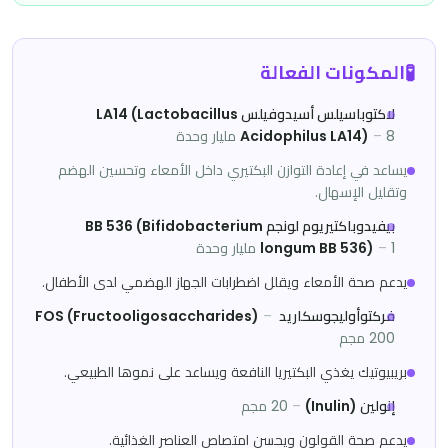
🧪
المكونات الفعالة
لاكتوباسيلس أسيدوفيلس LA14 (Lactobacillus
8 مليار وحدة
–
Acidophilus LA14)
يساعد في إعادة التوازن البكتيري داخل الأمعاء وتحسين الهضم
وتقليل الإسهال.
بيفيدوباكتيريوم لونجم BB 536 (Bifidobacterium
1 مليار وحدة
–
longum BB 536)
يدعم صحة الأمعاء ويقلل اضطرابات الجهاز الهضمي لدى الأطفال.
فركتوأوليجوسكاريد FOS (Fructooligosaccharides)
–
200 مجم
بريبيوتيك يغذي البكتيريا النافعة ويساعد على نموها الطبيعي.
إنولين (Inulin)
–
20 مجم
يدعم صحة القولون ويحسن امتصاص العناصر الغذائية.