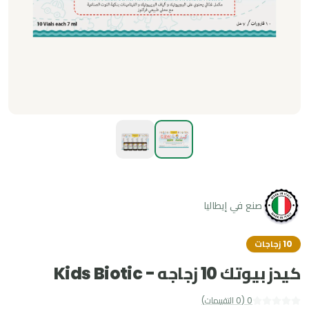
صنع في إيطاليا
10 زجاجات
كيدز بيوتك 10 زجاجه - Kids Biotic
0
(
0
التقييمات
)