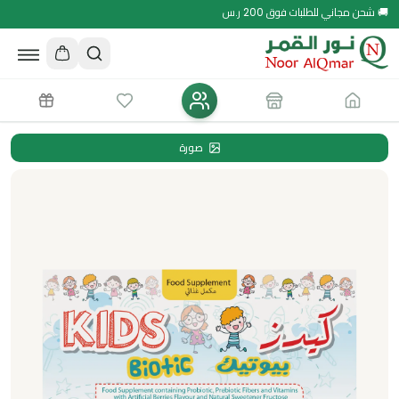
🚚 شحن مجاني للطلبات فوق 200 ر.س
صورة