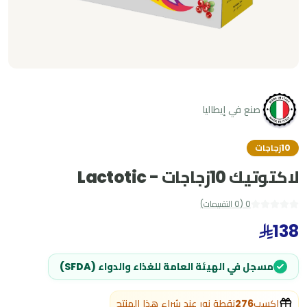
صنع في إيطاليا
10زجاجات
لاكتوتيك 10زجاجات - Lactotic
0
(
0
التقييمات
)
138
مسجل في الهيئة العامة للغذاء والدواء (SFDA)
اكسب
276
نقطة نور عند شراء هذا المنتج