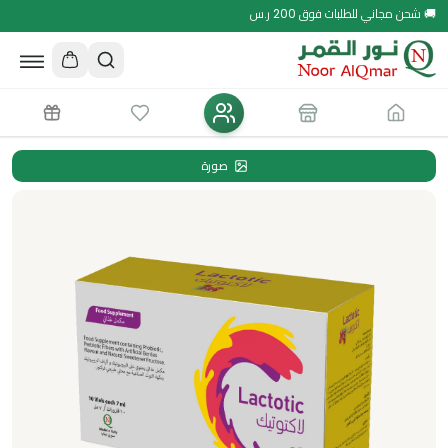
🚚 شحن مجاني للطلبات فوق 200 ر.س
صورة