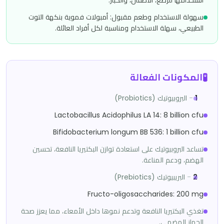
سهولة الاستخدام وطعم مقبول: أمبولات فموية بنكهة التوت
الطبيعي، سهلة الاستخدام ومناسبة لكل أفراد العائلة.
🧪
المكونات الفعالة
1
-
البروبيوتيك (Probiotics)
Lactobacillus Acidophilus LA 14: 8 billion cfu
Bifidobacterium longum BB 536: 1 billion cfu
تساعد البروبيوتيك على استعادة توازن البكتيريا النافعة، تحسين
الهضم، ودعم المناعة.
2
-
البريبيوتيك (Prebiotics)
Fructo-oligosaccharides: 200 mg
تغذي البكتيريا النافعة وتدعم نموها داخل الأمعاء، مما يعزز صحة
الجهاز الهضمي.