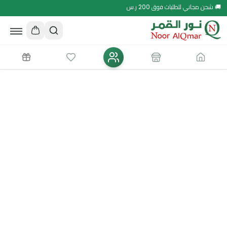
🚚 شحن مجاني للطلبات فوق 200 ر.س