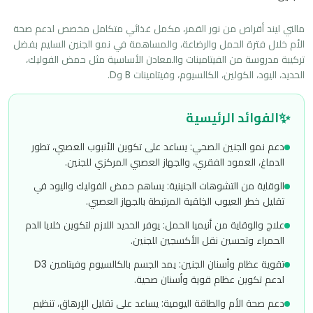
مالتي ليند أقراص من نور القمر، مكمل غذائي متكامل مخصص لدعم صحة 
الأم خلال فترة الحمل والرضاعة، والمساهمة في نمو الجنين السليم بفضل 
تركيبة مدروسة من الفيتامينات والمعادن الأساسية مثل حمض الفوليك، 
الحديد، اليود، الكولين، الكالسيوم، وفيتامينات B وD.
✨
الفوائد الرئيسية
دعم نمو الجنين الصحي: يساعد على تكوين الأنبوب العصبي، تطور
الدماغ، العمود الفقري، والجهاز العصبي المركزي للجنين.
الوقاية من التشوهات الجنينية: يساهم حمض الفوليك واليود في
تقليل خطر العيوب الخِلقية المرتبطة بالجهاز العصبي.
علاج والوقاية من أنيميا الحمل: يوفر الحديد اللازم لتكوين خلايا الدم
الحمراء وتحسين نقل الأكسجين للجنين.
تقوية عظام وأسنان الجنين: يمد الجسم بالكالسيوم وفيتامين D3
لدعم تكوين عظام قوية وأسنان صحية.
دعم صحة الأم والطاقة اليومية: يساعد على تقليل الإرهاق، تنظيم