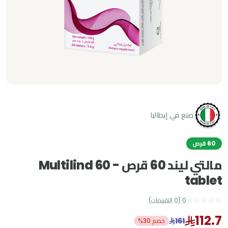
صنع في إيطاليا
60 قرص
مالتي ليند 60 قرص - Multilind 60
tablet
0
(
0
التقييمات
)
112.7
161
خصم 30%