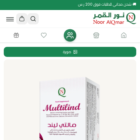
🚚 شحن مجاني للطلبات فوق 200 ر.س
صورة