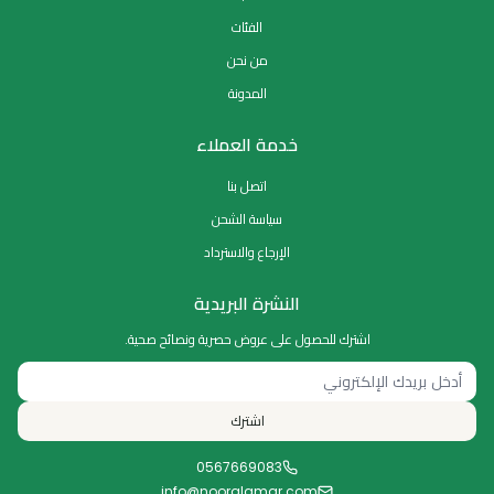
الفئات
من نحن
المدونة
خدمة العملاء
اتصل بنا
سياسة الشحن
الإرجاع والاسترداد
النشرة البريدية
اشترك للحصول على عروض حصرية ونصائح صحية.
اشترك
0567669083
info@nooralqmar.com