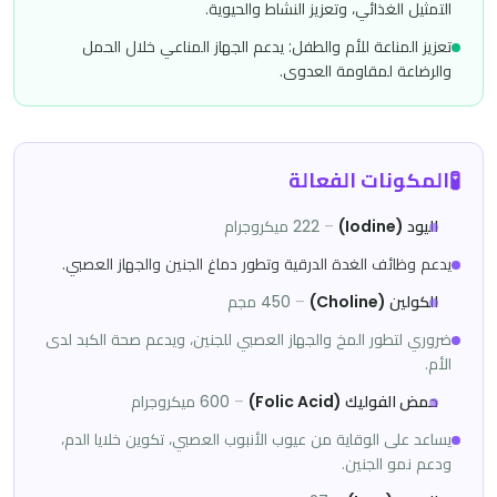
التمثيل الغذائي، وتعزيز النشاط والحيوية.
تعزيز المناعة للأم والطفل: يدعم الجهاز المناعي خلال الحمل
والرضاعة لمقاومة العدوى.
🧪
المكونات الفعالة
اليود (Iodine)
–
222 ميكروجرام
يدعم وظائف الغدة الدرقية وتطور دماغ الجنين والجهاز العصبي.
الكولين (Choline)
–
450 مجم
ضروري لتطور المخ والجهاز العصبي للجنين، ويدعم صحة الكبد لدى
الأم.
حمض الفوليك (Folic Acid)
–
600 ميكروجرام
يساعد على الوقاية من عيوب الأنبوب العصبي، تكوين خلايا الدم،
ودعم نمو الجنين.