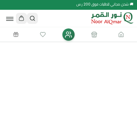
🚚 شحن مجاني للطلبات فوق 200 ر.س