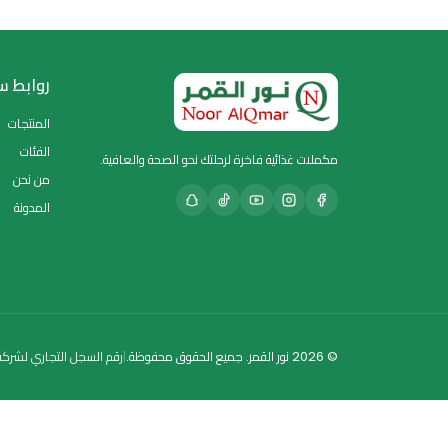
لا، الميلاتونين هرمون طبيعي وغير مسبب للإدمان عند الالتزام بالجرعات الموص
نعم، يساعد على إعادة ضبط الساعة البيولوجية بعد السفر.
نعم، يمكن استخدامه يوميًا أو عند الحاجة حسب إرشادات الجرعة.
نعم، يُعد مناسبًا لكبار السن لدعم جودة النوم وتعويض انخفاض الميلاتونين ال
روابط سريعة
المنتجات
الفئات
ت غذائية فاخرة لرحلتك نحو الصحة والعافية.