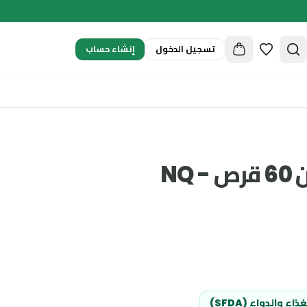
إنشاء حساب
تسجيل الدخول
ان كيو ميلاتونين 60 قرص - NQ