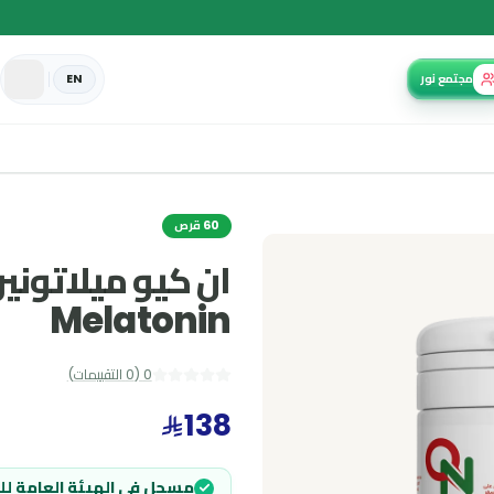
EN
60 قرص
Melatonin
0
(
0
التقييمات
)
138