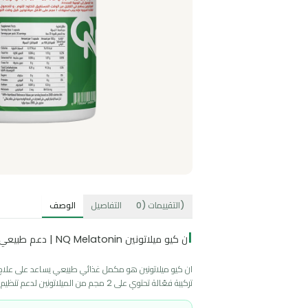
)
التقييمات
(
0
التفاصيل
الوصف
ا
ن كيو ميلاتونين NQ Melatonin | دعم طبيعي للنوم العميق وتنظيم الساعة البيولوجية