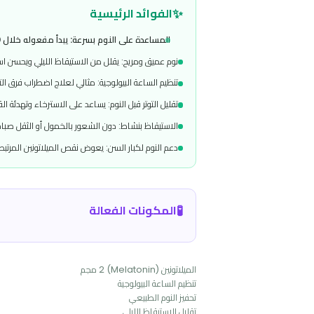
تركيبة فعّالة تحتوي على 2 مجم من الميلاتونين لدعم تنظيم الساعة البيولوجية وتحسين جودة النوم بشكل آمن وسريع المفعول.
✨
الفوائد الرئيسية
المساعدة على النوم بسرعة: يبدأ مفعوله خلال 20
–
30 دقيقة ليساعدك على الاستغراق في النوم بسهولة.
نوم عميق ومريح: يقلل من الاستيقاظ الليلي ويحسن استمرارية النوم.
تنظيم الساعة البيولوجية: مثالي لعلاج اضطراب فرق التوقيت والعمل بنظام
تقليل التوتر قبل النوم: يساعد على الاسترخاء وتهدئة القلق الليلي.
الاستيقاظ بنشاط: دون الشعور بالخمول أو الثقل صباحًا.
دعم النوم لكبار السن: يعوض نقص الميلاتونين المرتبط بالتقدم في العمر.
🧪
المكونات الفعالة