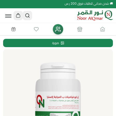
🚚 شحن مجاني للطلبات فوق 200 ر.س
صورة