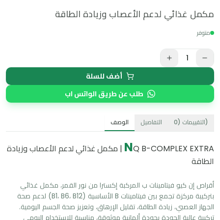
مكمل غذائي لدعم الأعصاب وزيادة الطاقة
متوفر
1
أضف للسلة
طلب عن طريق الواتس اب
)
التقييمات
(
0
التفاصيل
الوصف
N
Q B-COMPLEX EXTRA | مكمل غذائي لدعم الأعصاب وزيادة
الطاقة
أقراص إن كيو فيتامينات ب المركبة إكسترا من نور القمر، مكمل غذائي 
بتركيبة مركزة تجمع بين فيتامينات B الأساسية (B1، B6، B12) لدعم صحة 
تركيبة عالية الجودة بجودة ألمانية موثوقة، مناسبة للاستخدام اليومي 