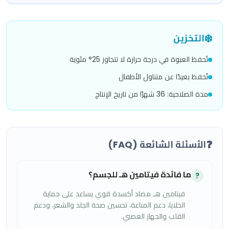
❄️
التخزين
تُحفظ العبوة في درجة حرارة لا تتجاوز 25° مئوية
تُحفظ بعيدًا عن متناول الأطفال
مدة الصلاحية: 36 شهرًا من تاريخ الإنتاج
❓
الأسئلة الشائعة (FAQ)
ما فائدة فيتامين هـ للجسم؟
?
فيتامين هـ مضاد أكسدة قوي يساعد على حماية
الخلايا، دعم المناعة، تحسين صحة الجلد والشعر، ودعم
القلب والجهاز العصبي.