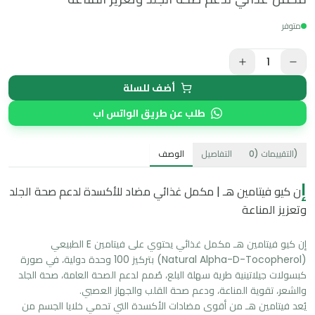
متوفر
1
أضف للسلة
طلب عن طريق الواتس اب
)
التقييمات
(
0
التفاصيل
الوصف
إ
ن كيو فيتامين هـ | مكمل غذائي مضاد للأكسدة لدعم صحة الجلد
وتعزيز المناعة
إن كيو فيتامين هـ مكمل غذائي يحتوي على فيتامين E الطبيعي 
(Natural Alpha-D-Tocopherol) بتركيز 100 وحدة دولية، في صورة 
كبسولات جيلاتينية طرية سهلة البلع، صُمم لدعم الصحة العامة، صحة الجلد 
يُعد فيتامين هـ من أقوى مضادات الأكسدة التي تحمي خلايا الجسم من 