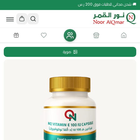
🚚 شحن مجاني للطلبات فوق 200 ر.س
صورة