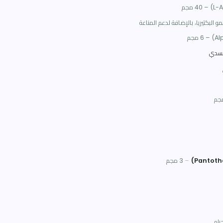
–
400 مجم
بات المسالك البولية
فة لدعم المناعة