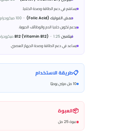
يدعم التمثيل الغذائي والنشاط البدني.
حمض البانتوثينيك (Pantothenic Acid / Vitamin B5)
–
3 مجم
يساعد في تحويل الغذاء إلى طاقة.
فيتامين B6 (Vitamin B6)
0.7 مجم
–
يدعم وظائف المناعة والتمثيل الغذائي.
البيوتين (Biotin / Vitamin B7)
–
25 ميكروجرام
يساهم في دعم الطاقة وصحة الخلايا.
حمض الفوليك (Folic Acid)
–
100 ميكروجرام
يدعم تكوين خلايا الدم والوظائف الحيوية.
فيتامين B12 (Vitamin B12)
1.25 ميكروجرام
–
يساعد في دعم الطاقة وصحة الجهاز العصبي.