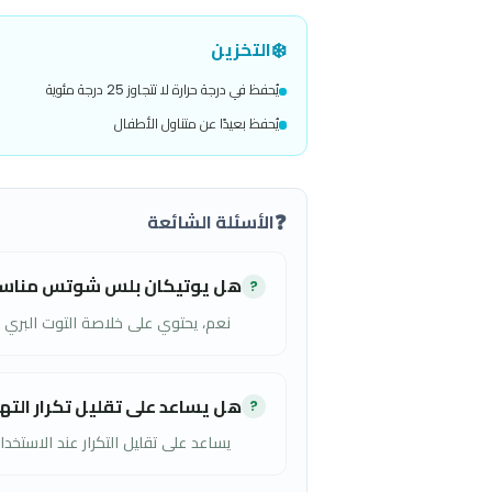
📋
طريقة الاستخدام
10 مل مرتين يوميًا
📦
العبوة
عبوة 25 مل
❄️
التخزين
يُحفظ في درجة حرارة لا تتجاوز 25 درجة مئوية
يُحفظ بعيدًا عن متناول الأطفال