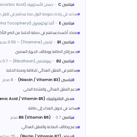
🧪
المكونات الفعالة
خلاصة التوت البري المركزة (Concentrated Cranberry Fruit Juice)
تساعد في تقليل التصاق البكتيريا بجدار المثانة، مما يدعم الوقاية من التها
فيتامين C
–
حمض الأسكوربيك (L-Ascorbic Acid) – 40 مجم
يساعد في زيادة حموضة البول مما يساهم في تقليل نمو البكتيريا، بالإضا
فيتامين E
–
ألفا توكوفيرول (Alpha Tocopheryl) – 6 مجم
مضاد أكسدة يساهم في حماية الخلايا من الضرر التأكسدي
فيتامين B1
–
ثيامين (Thiamine) – 0.55 مجم
يدعم إنتاج الطاقة ووظائف الجهاز العصبي.
فيتامين B2
–
ريبوفلافين (Riboflavin) – 0.7 مجم
يساهم في التمثيل الغذائي للطاقة وصحة الخلايا.
النياسين (Niacin / Vitamin B3)
–
8 مجم