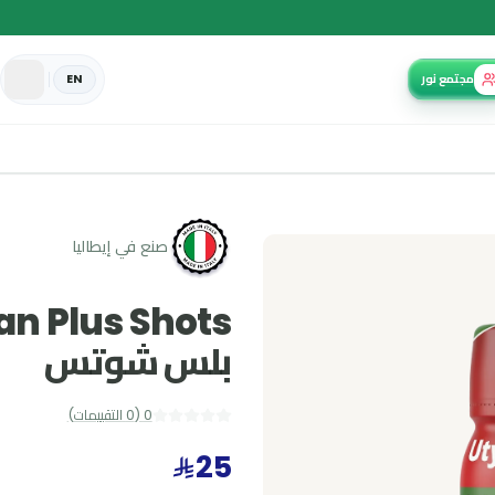
EN
صنع في إيطاليا
بلس شوتس
0
(
0
التقييمات
)