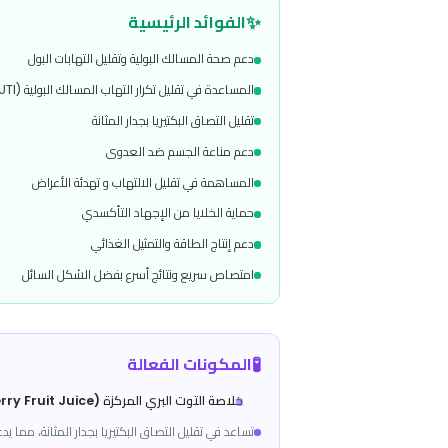
تركيبة فعّالة تعتمد على خلاصة التوت البري المركزة مع فيتامين C ومجموعة فيتامينات B ومضادات الأكسدة للمساعدة في تقليل نمو البكتيريا، دعم الطاقة، وحماية الخلايا
✨
الفوائد الرئيسية
دعم صحة المسالك البولية وتقليل التهابات البول
المساعدة في تقليل تكرار التهاب المسالك البولية (UTI)
تقليل التصاق البكتيريا بجدار المثانة
دعم مناعة الجسم ضد العدوى
المساهمة في تقليل الالتهاب و تهدئة الأعراض
حماية الخلايا من الإجهاد التأكسدي
دعم إنتاج الطاقة والتمثيل الغذائي
امتصاص سريع ونتائج أسرع بفضل الشكل السائل