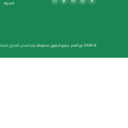
متى تظهر النتائج؟
?
قد يبدأ الشعور بالتحسن خلال فترة قصيرة مع الاستم
روابط سريعة
المنتجات
الفئات
ت غذائية فاخرة لرحلتك نحو الصحة والعافية.
من نحن
المدونة