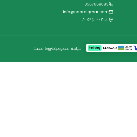
النشرة البريدية
اشترك للحصول على عروض حصرية ونصائح صحية.
اشترك
0567669083
info@nooralqmar.com
الرياض، شارع الوشم