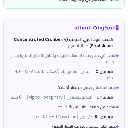
🧪
المكونات الفعالة
خلاصة التوت البري المركزة (Concentrated Cranberry
Fruit Juice)
–
400 مجم
تساعد في دعم صحة المسالك البولية وتقليل التصاق البكتيريا بجدار
المثانة.
فيتامين C
–
حمض الأسكوربيك (L-Ascorbic Acid) – 40
مجم
يدعم المناعة ويعمل كمضاد أكسدة.
فيتامين E
–
ألفا توكوفيرول (Alpha Tocopheryl) – 6 مجم
يساعد في حماية الخلايا من الأكسدة.
فيتامين B1
–
ثيامين (Thiamine) – 0.55 مجم
يدعم إنتاج الطاقة ووظائف الجهاز العصبي.