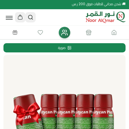
🚚 شحن مجاني للطلبات فوق 200 ر.س
صورة