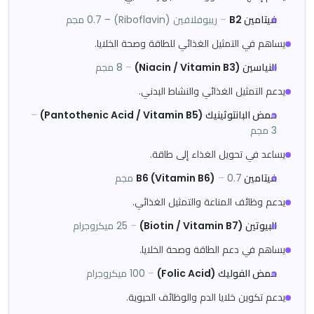
فيتامين B2
–
ريبوفلافين (Riboflavin) – 0.7 مجم
يساهم في التمثيل الغذائي للطاقة وصحة الخلايا.
النياسين (Niacin / Vitamin B3)
–
8 مجم
يدعم التمثيل الغذائي والنشاط البدني.
حمض البانتوثينيك (Pantothenic Acid / Vitamin B5)
–
3 مجم
يساعد في تحويل الغذاء إلى طاقة.
فيتامين B6 (Vitamin B6)
0.7 مجم
–
يدعم وظائف المناعة والتمثيل الغذائي.
البيوتين (Biotin / Vitamin B7)
–
25 ميكروجرام
يساهم في دعم الطاقة وصحة الخلايا.
حمض الفوليك (Folic Acid)
–
100 ميكروجرام
يدعم تكوين خلايا الدم والوظائف الحيوية.