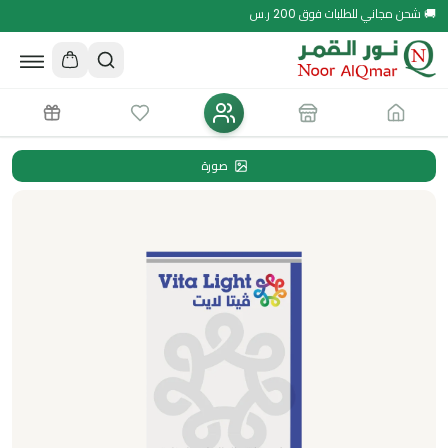
🚚 شحن مجاني للطلبات فوق 200 ر.س
صورة