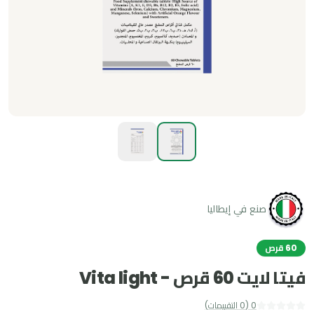
صنع في إيطاليا
60 قرص
فيتا لايت 60 قرص - Vita light
0
(
0
التقييمات
)