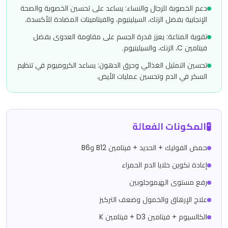
دعم الخصوبة للرجال والنساء: يساعد على تحسين الخصوبة والصحة
الإنجابية بفضل الزنك، السيلينيوم، والفيتامينات المضادة للأكسدة.
تقوية المناعة: يعزز قدرة الجسم على مقاومة العدوى بفضل
فيتامين C، الزنك، والسيلينيوم.
تحسين التمثيل الغذائي وحرق الدهون: يساعد الكروميوم في تنظيم
السكر في الدم وتحسين عمليات الأيض.
🧪
المكونات الفعالة
حمض الفوليك + الحديد + فيتامين B12 وB6
إعادة تكوين خلايا الدم الحمراء
رفع مستوى الهيموجلوبين
علاج الإرهاق والخمول وضعف التركيز
الكالسيوم + فيتامين D3 + فيتامين K