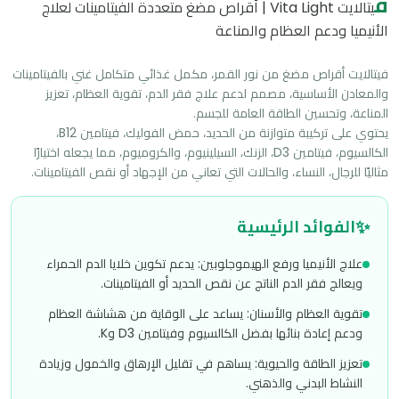
ف
يتالايت Vita Light | أقراص مضغ متعددة الفيتامينات لعلاج
الأنيميا ودعم العظام والمناعة
فيتالايت أقراص مضغ من نور القمر، مكمل غذائي متكامل غني بالفيتامينات 
والمعادن الأساسية، مصمم لدعم علاج فقر الدم، تقوية العظام، تعزيز 
يحتوي على تركيبة متوازنة من الحديد، حمض الفوليك، فيتامين B12، 
الكالسيوم، فيتامين D3، الزنك، السيلينيوم، والكروميوم، مما يجعله اختيارًا 
مثاليًا للرجال، النساء، والحالات التي تعاني من الإجهاد أو نقص الفيتامينات.
✨
الفوائد الرئيسية
علاج الأنيميا ورفع الهيموجلوبين: يدعم تكوين خلايا الدم الحمراء
ويعالج فقر الدم الناتج عن نقص الحديد أو الفيتامينات.
تقوية العظام والأسنان: يساعد على الوقاية من هشاشة العظام
ودعم إعادة بنائها بفضل الكالسيوم وفيتامين D3 وK.
تعزيز الطاقة والحيوية: يساهم في تقليل الإرهاق والخمول وزيادة
النشاط البدني والذهني.