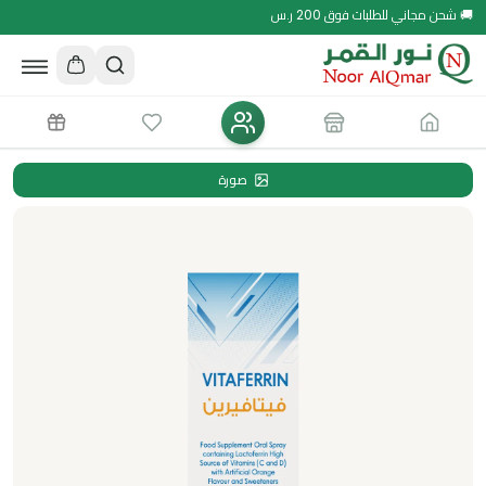
🚚 شحن مجاني للطلبات فوق 200 ر.س
صورة