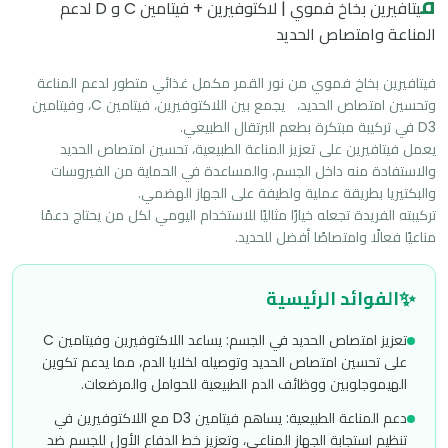
ف
يتافيرين بخاخ فموي | لاكتوفيرين + فيتامين C و D لدعم
المناعة وامتصاص الحديد
فيتافيرين بخاخ فموي من نور القمر مكمل غذائي متطور لدعم المناعة 
وتحسين امتصاص الحديد،   يجمع بين اللاكتوفيرين، فيتامين C، وفيتامين 
يعمل فيتافيرين على تعزيز المناعة الطبيعية، تحسين امتصاص الحديد 
والاستفادة منه داخل الجسم، والمساعدة في الحماية من الفيروسات 
تركيبته الفريدة تجعله خيارًا مثاليًا للاستخدام اليومي لكل من يحتاج دعمًا 
مناعيًا فعالًا وامتصاصًا أفضل للحديد.
✨
الفوائد الرئيسية
تعزيز امتصاص الحديد في الجسم: يساعد اللاكتوفيرين وفيتامين C
على تحسين امتصاص الحديد وتوصيله لخلايا الدم، مما يدعم تكوين
الهيموجلوبين ووظائف الدم الطبيعية للحوامل والمرضعات.
دعم المناعة الطبيعية: يساهم فيتامين D3 مع اللاكتوفيرين في
تنظيم استجابة الجهاز المناعي، وتعزيز خط الدفاع الأول للجسم ضد