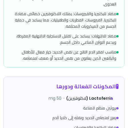
العدوى.
مضاد للبكتيريا والفيروسات: يمتلك اللاكتوفيرين خصائص مضادة
للبكتيريا، الفيروسات، الفطريات والطفيليات، مما يساعد في حماية
الجسم من الميكروبات المختلفة.
مضاد للالتهابات: يساعد على تقليل الاستجابة الالتهابية المفرطة،
ويدعم التوازن المناعي داخل الجسم.
مناسب لفقر الدم الناتج عن نقص الحديد: خيار فعال للأطفال
والبالغين الذين يعانون من نقص الحديد أو ضعف امتصاصه.
🧪
المكونات الفعالة ودورها
Lactoferrin (لاكتوفيرين)
–
50 mg
بروتين منظم للمناعة
يعزز امتصاص الحديد ونقله إلى خلايا الدم
مضاد للبكتيريا والفيروسات