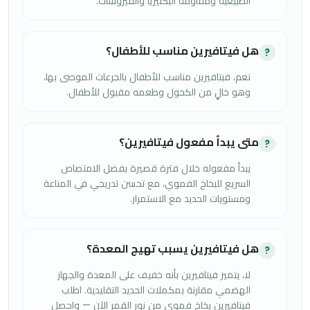
الطبيعية ومقاومة البكتيريا والفيروسات.
هل فيتافيرين مناسب للأطفال؟
?
نعم، فيتافيرين مناسب للأطفال بالجرعات الموصى بها،
وهو خالٍ من الكحول وطعمه مقبول للأطفال.
متى يبدأ مفعول فيتافيرين؟
?
يبدأ مفعوله خلال فترة قصيرة بفضل الامتصاص
السريع للبخاخ الفموي، مع تحسن تدريجي في المناعة
ومستويات الحديد مع الاستمرار.
هل فيتافيرين يسبب تهيج المعدة؟
?
لا، يتميز فيتافيرين بأنه خفيف على المعدة والجهاز
الهضمي مقارنة بمكملات الحديد التقليدية. اطلب
فيتافيرين بخاخ فموي من نور القمر الآن — واحصل