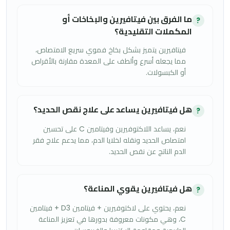
ما الفرق بين فيتافيرين والبخاخات أو
?
المكملات التقليدية؟
فيتافيرين يتميز بشكل بخاخ فموي سريع الامتصاص،
مما يجعله أسرع وألطف على المعدة مقارنة بالأقراص
أو الكبسولات.
هل فيتافيرين يساعد على علاج نقص الحديد؟
?
نعم، يساعد اللاكتوفيرين وفيتامين C على تحسين
امتصاص الحديد ونقله لخلايا الدم، مما يدعم علاج فقر
الدم الناتج عن نقص الحديد.
هل فيتافيرين يقوي المناعة؟
?
نعم، يحتوي على لاكتوفيرين + فيتامين D3 + فيتامين
C، وهي مكونات معروفة بدورها في تعزيز المناعة