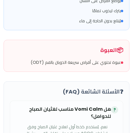
يوضع القرص على اللسان
يترك ليذوب تمامًا
يُبتلع بدون الحاجة إلى ماء
📦
العبوة
عبوة تحتوي على أقراص سريعة الذوبان بالفم (ODT)
❓
الأسئلة الشائعة (FAQ)
هل Vomi Calm مناسب لغثيان الصباح
?
للحوامل؟
نعم، يُستخدم كخط أول لعلاج غثيان الصباح وفق