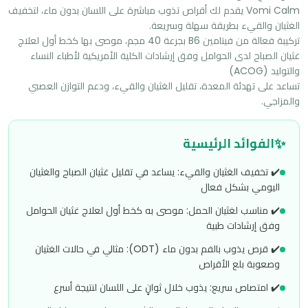
Vomi Calm يقدم لك أقراص تذوب مباشرة على اللسان بدون ماء، لتخفيف 
تركيبة فعالة من فيتامين B6 بجرعة 40 مجم، موصى بها كخط أول لعلاج 
غثيان الصباح لدى الحوامل وفق إرشادات الكلية الأمريكية لأطباء النساء 
تساعد على تهدئة المعدة، تقليل الغثيان والقيء، ودعم التوازن العصبي 
والمزاجي.
✨
الفوائد الرئيسية
✔️ تخفيف الغثيان والقيء: يساعد في تقليل غثيان الصباح والغثيان
اليومي بشكل فعال
✔️ مناسب لغثيان الحمل: موصى به كخط أول لعلاج غثيان الحوامل
وفق إرشادات طبية
✔️ قرص يذوب بالفم بدون ماء (ODT): مثالي في حالات الغثيان
وصعوبة بلع الأقراص
✔️ امتصاص سريع: يذوب خلال ثوانٍ على اللسان لنتيجة أسرع