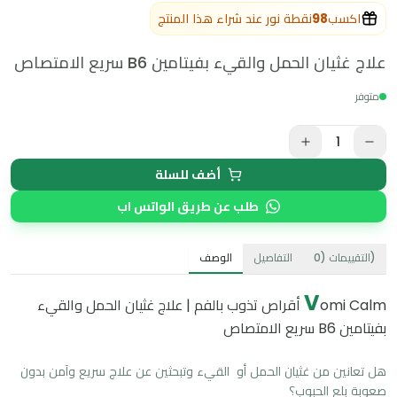
اكسب
98
نقطة نور عند شراء هذا المنتج
علاج غثيان الحمل والقيء بفيتامين B6 سريع الامتصاص
متوفر
1
أضف للسلة
طلب عن طريق الواتس اب
)
التقييمات
(
0
التفاصيل
الوصف
V
omi Calm أقراص تذوب بالفم | علاج غثيان الحمل والقيء
بفيتامين B6 سريع الامتصاص
هل تعانين من غثيان الحمل أو  القيء وتبحثين عن علاج سريع وآمن بدون 