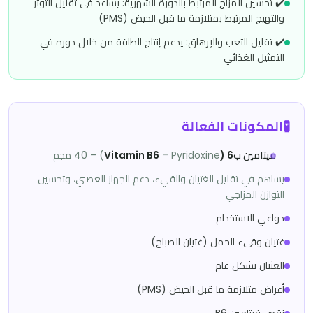
✔️ تحسين المزاج المرتبط بالدورة الشهرية: يساعد في تقليل التوتر
والتهيج المرتبط بمتلازمة ما قبل الحيض (PMS)
✔️ تقليل التعب والإرهاق: يدعم إنتاج الطاقة من خلال دوره في
التمثيل الغذائي
🧪
المكونات الفعالة
فيتامين ب6 (Vitamin B6
Pyridoxine) – 40 مجم
–
يساهم في تقليل الغثيان والقيء، دعم الجهاز العصبي، وتحسين
التوازن المزاجي
دواعي الاستخدام
غثيان وقيء الحمل (غثيان الصباح)
الغثيان بشكل عام
أعراض متلازمة ما قبل الحيض (PMS)