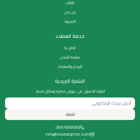
الفئات
من نحن
المدونة
خدمة العملاء
اتصل بنا
سياسة الشحن
الإرجاع والاسترداد
النشرة البريدية
اشترك للحصول على عروض حصرية ونصائح صحية.
اشترك
0567669083
info@nooralqmar.com