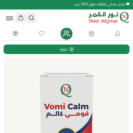
🚚 شحن مجاني للطلبات فوق 200 ر.س
صورة