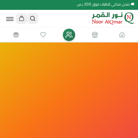
🚚 شحن مجاني للطلبات فوق 200 ر.س